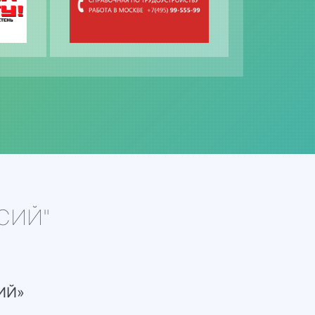
НСИЙ"
ИЙ»