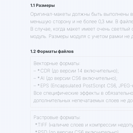
1.1 Размеры
Оригинал-макеты должны быть выполнены в 
меньшую сторону и не более 0,3 мм. В файл
В случае, когда макет имеет очень светлый
модуль. Размеры модуля с учетом рамки не
1.2 Форматы файлов
Векторные форматы:
– *.CDR (до версии 14 включительно);
– *.AI (до версии CS6 включительно);
– *.ЕРS (Encapsulated PostScript CS6, JPEG
Все специфические эффекты в обязательно
дополнительных непечатаемых слоев не до
Растровые форматы:
*.TIFF (наличие слоев и компрессии недопу
*.PSD (до версии CS6 включительно).