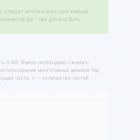
), следует использовать полужирный
элементов (до 1 мм) должно быть
ать 5 Мб. Файлы необходимо сжимать
 использование многотомных архивов Rar,
кущей части, Y — количество частей.