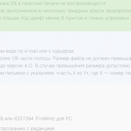
иже 5% в газетной печати не воспроизводится.
не, выполненном в несколько триадных красок (выворотки
х плашек под шрифт менее 8 пунктов и тонких штриховых 
 виде по e-mail или с курьером.
более 1/8 части полосы. Размер файла не должен превыш
— до версии 4.2). В случае превышения размера допустимо
м письмом с указанием: «часть X из Y», где X — номер те
или IEEE1394 (FireWire) для PC
огласованию с редакцией