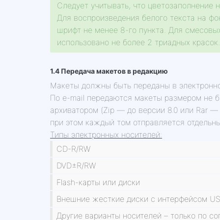
Следует учитывать, что цветозаполнение н
Для воспроизведения белого текста на фо
шрифт не менее 8-го пункта. Для смесовы
использовано не более 2 триадных красок.
1.4 Передача макетов в редакцию
Макеты должны быть переданы в электронном
По e-mail передаются макеты размером не 
архиватором (Zip — до версии 8.0 или Rar 
при этом каждый том отправляется отдельны
Типы электронных носителей:
CD-R/RW
DVD±R/RW
Flash-карты или диски
Внешние жесткие диски с интерфейсом USB 
Другие варианты носителей – только по с