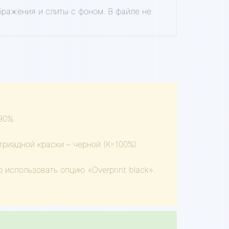
бражения и слиты с фоном. В файле не
90%.
риадной краски – черной (К=100%).
 использовать опцию «Overprint black».