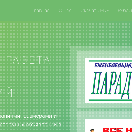
Главная
О нас
Скачать PDF
Рубри
 ГАЗЕТА
А
ИЙ
ваниями, размерами и
строчных объявлений в