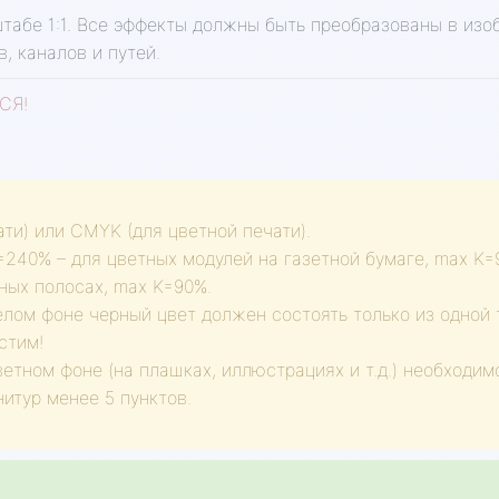
табе 1:1. Все эффекты должны быть преобразованы в изо
, каналов и путей.
СЯ!
ати) или CMYK (для цветной печати).
40% – для цветных модулей на газетной бумаге, max K=
ых полосах, max K=90%.
лом фоне черный цвет должен состоять только из одной т
стим!
етном фоне (на плашках, иллюстрациях и т.д.) необходимо
итур менее 5 пунктов.